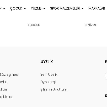
N
ÇOCUK
YÜZME
SPOR MALZEMELERİ
MARKALAR
ÇOCUK
YÜZME
ÜYELİK
ş Sözleşmesi
Yeni Üyelik
enlik
Üye Girişi
llari
Şifremi Unuttum
olitikası