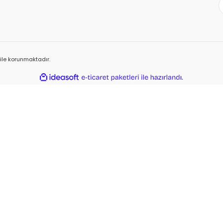
ı ile korunmaktadır.
ile
ideasoft
e-
hazırlandı.
ticaret
paketleri