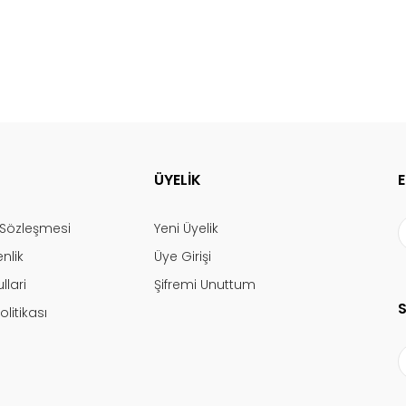
ÜYELİK
ş Sözleşmesi
Yeni Üyelik
enlik
Üye Girişi
llari
Şifremi Unuttum
olitikası