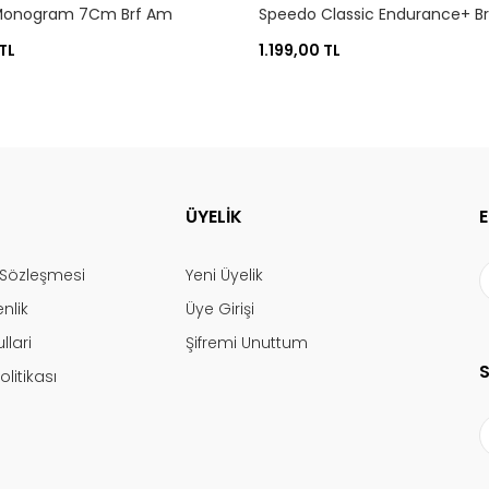
Monogram 7Cm Brf Am
Speedo Classic Endurance+ Bri
Cm
TL
1.199,00 TL
ÜYELİK
ş Sözleşmesi
Yeni Üyelik
enlik
Üye Girişi
llari
Şifremi Unuttum
olitikası