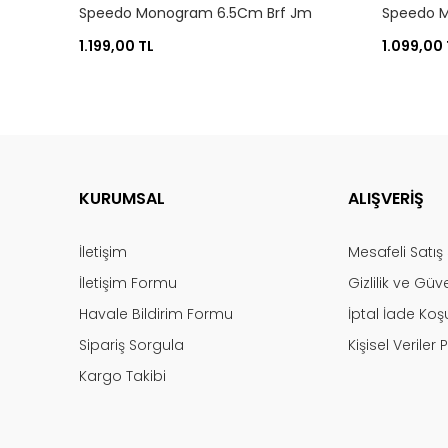
Speedo Monogram 6.5Cm Brf Jm
Speedo 
Blk/Wht
Blk/Wht
1.199,00 TL
1.099,00 
KURUMSAL
ALIŞVERİŞ
İletişim
Mesafeli Satı
İletişim Formu
Gizlilik ve Güv
Havale Bildirim Formu
İptal İade Koşu
Sipariş Sorgula
Kişisel Veriler P
Kargo Takibi