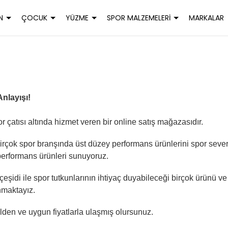
N
ÇOCUK
YÜZME
SPOR MALZEMELERİ
MARKALAR
nlayışı!
or çatısı altında hizmet veren bir online satış mağazasıdır.
 birçok spor branşında üst düzey performans ürünlerini spor sev
e performans ürünleri sunuyoruz.
eşidi ile spor tutkunlarının ihtiyaç duyabileceği birçok ürünü ve
nmaktayız.
elden ve uygun fiyatlarla ulaşmış olursunuz.