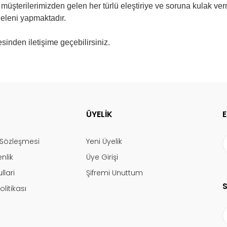
 müşterilerimizden gelen her türlü eleştiriye ve soruna kulak v
geleni yapmaktadır.
sinden iletişime geçebilirsiniz.
ÜYELİK
ş Sözleşmesi
Yeni Üyelik
enlik
Üye Girişi
llari
Şifremi Unuttum
olitikası