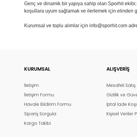
Genç ve dinamik bir yapıya sahip olan Sporhit ekibi;
koşullara uyum sağlamak ve ilerlemek için elinden 
Kurumsal ve toplu alımlar için
info@sporhit.com
adre
KURUMSAL
ALIŞVERİŞ
İletişim
Mesafeli Satı
İletişim Formu
Gizlilik ve Güv
Havale Bildirim Formu
İptal İade Koşu
Sipariş Sorgula
Kişisel Veriler P
Kargo Takibi