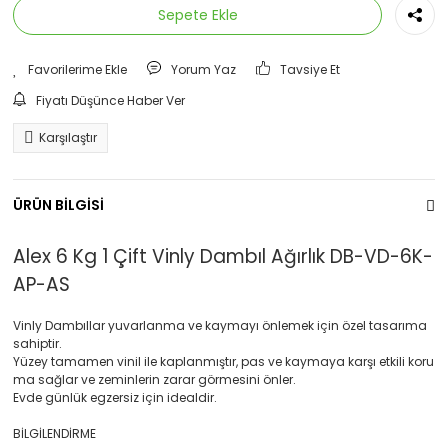
Sepete Ekle
Yorum Yaz
Tavsiye Et
Fiyatı Düşünce Haber Ver
Karşılaştır
ÜRÜN BİLGİSİ
Alex 6 Kg 1 Çift Vinly Dambıl Ağırlık DB-VD-6K-
AP-AS
Vinly Dambıllar yuvarlanma ve kaymayı önlemek için özel tasarıma
sahiptir.
Yüzey tamamen vinil ile kaplanmıştır, pas ve kaymaya karşı etkili koru
ma sağlar ve zeminlerin zarar görmesini önler.
Evde günlük egzersiz için idealdir.
BİLGİLENDİRME