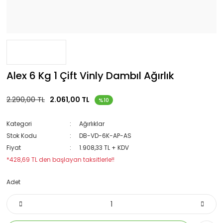
Alex 6 Kg 1 Çift Vinly Dambıl Ağırlık
2.290,00 TL
2.061,00 TL
%10
Kategori
Ağırlıklar
Stok Kodu
DB-VD-6K-AP-AS
Fiyat
1.908,33 TL + KDV
*428,69 TL den başlayan taksitlerle!!
Adet