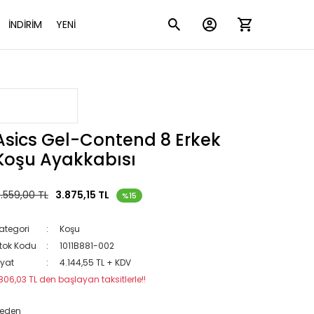
İNDİRİM
YENİ
Asics Gel-Contend 8 Erkek
Koşu Ayakkabısı
.559,00 TL
3.875,15 TL
%15
ategori
Koşu
tok Kodu
1011B881-002
iyat
4.144,55 TL + KDV
806,03 TL den başlayan taksitlerle!!
eden