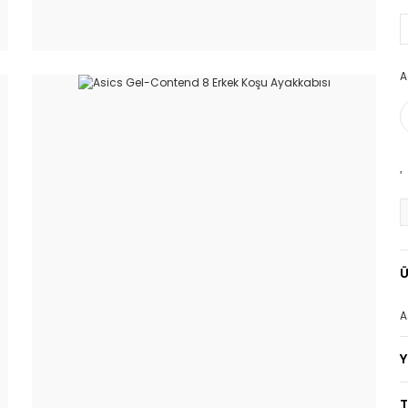
A
Ü
A
T