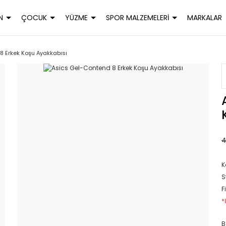
N
ÇOCUK
YÜZME
SPOR MALZEMELERİ
MARKALAR
8 Erkek Koşu Ayakkabısı
4
K
S
F
*
B