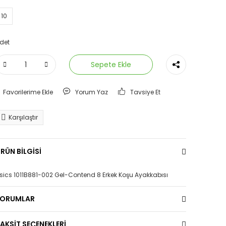
10
det
Sepete Ekle
Yorum Yaz
Tavsiye Et
Karşılaştır
RÜN BİLGİSİ
sics 1011B881-002 Gel-Contend 8 Erkek Koşu Ayakkabısı
YORUMLAR
AKSİT SEÇENEKLERİ