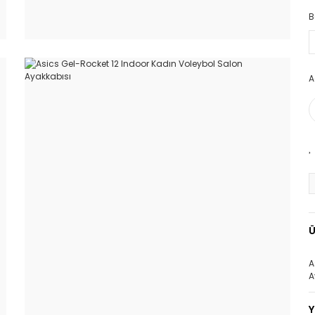
B
A
Ü
A
A