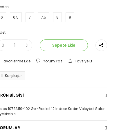
eden
6
6.5
7
7.5
8
9
det
Sepete Ekle
Yorum Yaz
Tavsiye Et
Karşılaştır
RÜN BİLGİSİ
sics 1072A119-102 Gel-Rocket 12 Indoor Kadın Voleybol Salon
yakkabısı
YORUMLAR