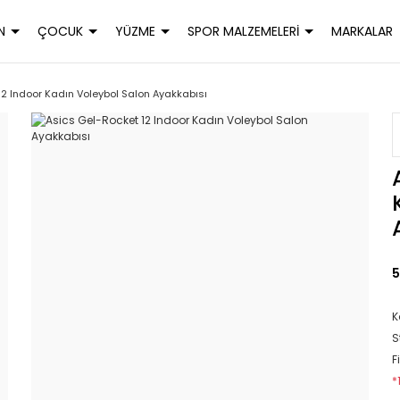
N
ÇOCUK
YÜZME
SPOR MALZEMELERİ
MARKALAR
12 Indoor Kadın Voleybol Salon Ayakkabısı
5
K
S
F
*