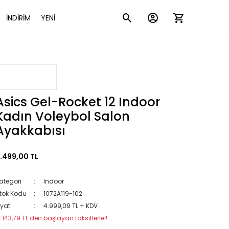
İNDİRİM
YENİ
Asics Gel-Rocket 12 Indoor
Kadın Voleybol Salon
Ayakkabısı
.499,00 TL
ategori
Indoor
tok Kodu
1072A119-102
iyat
4.999,09 TL + KDV
1.143,79 TL den başlayan taksitlerle!!