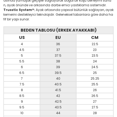
asında yumuşak geçişler sağlayarak doğal bir koşu deneyimi suna
n, ayak önünde ve arkasında darbe emici yastıklama sistemidir.
Trusstic System®:
Ayak ortasında yapısal bütünlük sağlayan, ayak
kemerini destekleyici teknolojidir. Geleneksel tabanlara göre daha ha
fif bir yapı sunar.
BEDEN TABLOSU (ERKEK AYAKKABI)
US
E
U
CM
4
36
22.5
4.5
37
23
5
37.5
23.5
5.5
38
24
6
39
24.5
6.5
39.5
25
7
40
25.25
7.5
40.5
25.5
8
41.5
26
8.5
42
26.5
9
42.5
27
9.5
43.5
27.5
10
44
28