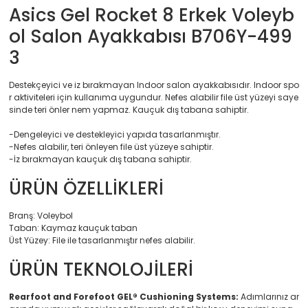
Asics Gel Rocket 8 Erkek Voleyb
ol Salon Ayakkabısı B706Y-499
3
Destekçeyici ve iz bırakmayan Indoor salon ayakkabısıdır. Indoor spo
r aktiviteleri için kullanıma uygundur. Nefes alabilir file üst yüzeyi saye
sinde teri önler nem yapmaz. Kauçuk dış tabana sahiptir.
-Dengeleyici ve destekleyici yapıda tasarlanmıştır.
-Nefes alabilir, teri önleyen file üst yüzeye sahiptir.
-İz bırakmayan kauçuk dış tabana sahiptir.
ÜRÜN ÖZELLİKLERİ
Branş: Voleybol
Taban: Kaymaz kauçuk taban
Üst Yüzey: File ile tasarlanmıştır nefes alabilir.
ÜRÜN TEKNOLOJİLERİ
Rearfoot and Forefoot GEL® Cushioning Systems:
Adımlarınız ar