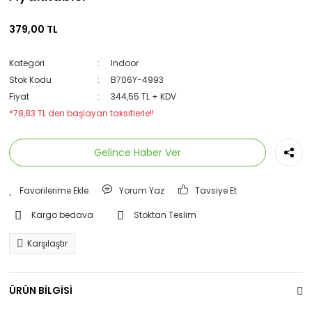
379,00 TL
Kategori
Indoor
Stok Kodu
B706Y-4993
Fiyat
344,55 TL + KDV
*78,83 TL den başlayan taksitlerle!!
Gelince Haber Ver
Yorum Yaz
Tavsiye Et
Kargo bedava
Stoktan Teslim
Karşılaştır
ÜRÜN BİLGİSİ