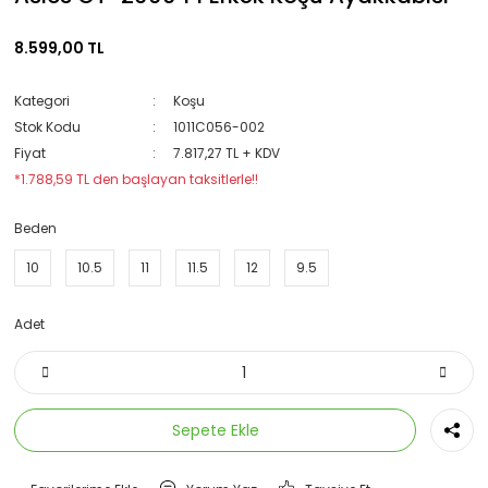
8.599,00 TL
Kategori
Koşu
Stok Kodu
1011C056-002
Fiyat
7.817,27 TL + KDV
*1.788,59 TL den başlayan taksitlerle!!
Beden
10
10.5
11
11.5
12
9.5
Adet
Sepete Ekle