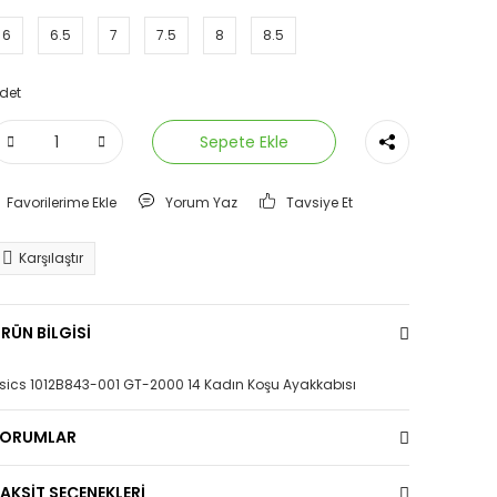
6
6.5
7
7.5
8
8.5
det
Sepete Ekle
Yorum Yaz
Tavsiye Et
Karşılaştır
RÜN BİLGİSİ
sics 1012B843-001 GT-2000 14 Kadın Koşu Ayakkabısı
YORUMLAR
AKSİT SEÇENEKLERİ