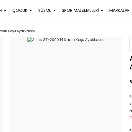
N
ÇOCUK
YÜZME
SPOR MALZEMELERİ
MARKALAR
adın Koşu Ayakkabısı
8
K
S
F
*
B