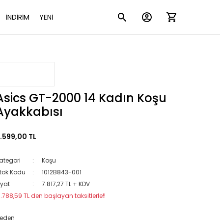
İNDİRİM
YENİ
Asics GT-2000 14 Kadın Koşu
Ayakkabısı
.599,00 TL
ategori
Koşu
tok Kodu
1012B843-001
iyat
7.817,27 TL + KDV
1.788,59 TL den başlayan taksitlerle!!
eden