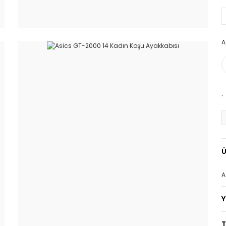
A
Ü
A
T