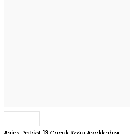
Asics Patriot 13 Çocuk Koşu Ayakkabısı