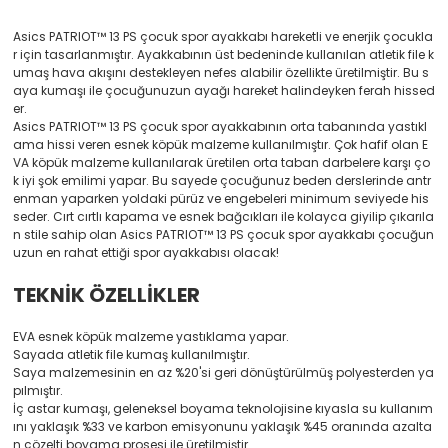
Asics PATRIOT™ 13 PS çocuk spor ayakkabı hareketli ve enerjik çocukla
r için tasarlanmıştır. Ayakkabının üst bedeninde kullanılan atletik file k
umaş hava akışını destekleyen nefes alabilir özellikte üretilmiştir. Bu s
aya kumaşı ile çocuğunuzun ayağı hareket halindeyken ferah hissed
er.
Asics PATRIOT™ 13 PS çocuk spor ayakkabının orta tabanında yastıkl
ama hissi veren esnek köpük malzeme kullanılmıştır. Çok hafif olan E
VA köpük malzeme kullanılarak üretilen orta taban darbelere karşı ço
k iyi şok emilimi yapar. Bu sayede çocuğunuz beden derslerinde antr
enman yaparken yoldaki pürüz ve engebeleri minimum seviyede his
seder. Cırt cırtlı kapama ve esnek bağcıkları ile kolayca giyilip çıkarıla
n stile sahip olan Asics PATRIOT™ 13 PS çocuk spor ayakkabı çocuğun
uzun en rahat ettiği spor ayakkabısı olacak!
TEKNİK ÖZELLİKLER
EVA esnek köpük malzeme yastıklama yapar.
Sayada atletik file kumaş kullanılmıştır.
Saya malzemesinin en az %20'si geri dönüştürülmüş polyesterden ya
pılmıştır.
İç astar kumaşı, geleneksel boyama teknolojisine kıyasla su kullanım
ını yaklaşık %33 ve karbon emisyonunu yaklaşık %45 oranında azalta
n çözelti boyama prosesi ile üretilmiştir.