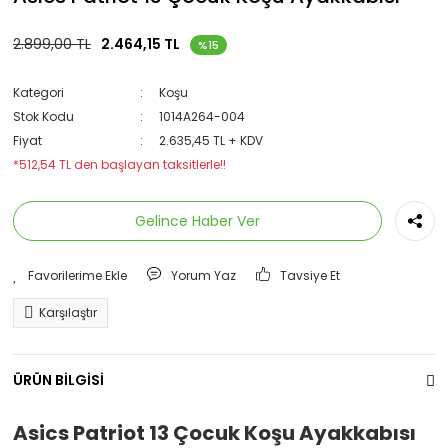
2.899,00 TL
2.464,15 TL
%15
Kategori
Koşu
Stok Kodu
1014A264-004
Fiyat
2.635,45 TL + KDV
*512,54 TL den başlayan taksitlerle!!
Gelince Haber Ver
Yorum Yaz
Tavsiye Et
Karşılaştır
ÜRÜN BİLGİSİ
Asics Patriot 13 Çocuk Koşu Ayakkabısı