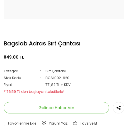
Bagslab Adras Sırt Çantası
849,00 TL
Kategori
Sırt Çantası
Stok Kodu
BGSL002-620
Fiyat
771,82 TL + KDV
*176,59 TL den başlayan taksitlerle!!
Gelince Haber Ver
Yorum Yaz
Tavsiye Et