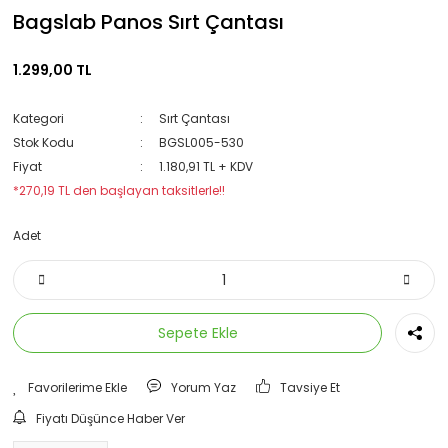
Bagslab Panos Sırt Çantası
1.299,00 TL
Kategori
Sırt Çantası
Stok Kodu
BGSL005-530
Fiyat
1.180,91 TL + KDV
*270,19 TL den başlayan taksitlerle!!
Adet
Sepete Ekle
Yorum Yaz
Tavsiye Et
Fiyatı Düşünce Haber Ver