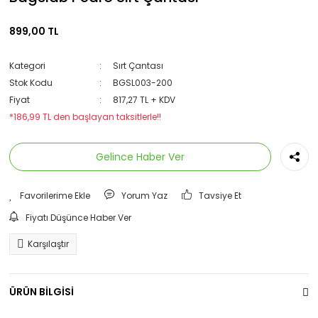
899,00 TL
Kategori
Sırt Çantası
Stok Kodu
BGSL003-200
Fiyat
817,27 TL + KDV
*186,99 TL den başlayan taksitlerle!!
Gelince Haber Ver
Yorum Yaz
Tavsiye Et
Fiyatı Düşünce Haber Ver
Karşılaştır
ÜRÜN BİLGİSİ