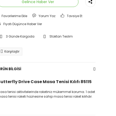
Gelince Haber Ver
Yorum Yaz
Tavsiye Et
Fiyatı Düşünce Haber Ver
3 Günde Kargoda
Stoktan Teslim
Karşılaştır
RÜN BİLGİSİ
utterfly Drive Case Masa Tenisi Kılıfı 85115
asa tenisi aktivitelerinde raketiniz mükemmel koruma. 1 adet
asa tenisi raketi haznesine sahip masa tenisi raket kılıfıdır.