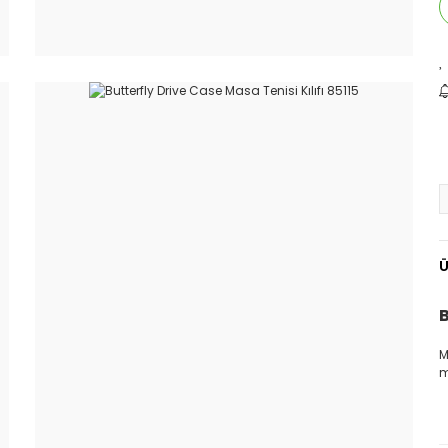
Ü
B
M
m