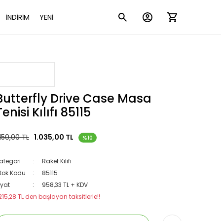
İNDİRİM
YENİ
Butterfly Drive Case Masa
Tenisi Kılıfı 85115
.150,00 TL
1.035,00 TL
%10
ategori
Raket Kılıfı
tok Kodu
85115
iyat
958,33 TL + KDV
215,28 TL den başlayan taksitlerle!!