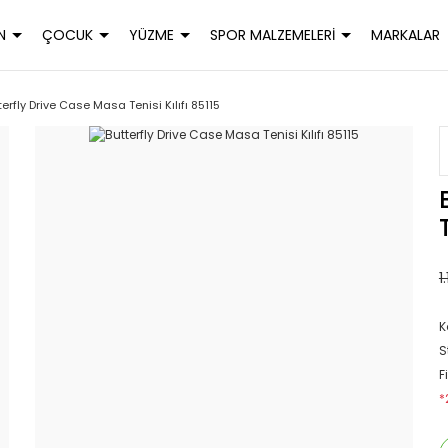
N
ÇOCUK
YÜZME
SPOR MALZEMELERİ
MARKALAR
terfly Drive Case Masa Tenisi Kılıfı 85115
1
K
S
F
*