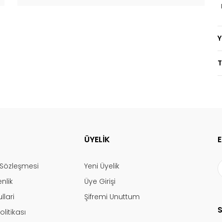
T
ÜYELİK
ş Sözleşmesi
Yeni Üyelik
enlik
Üye Girişi
llari
Şifremi Unuttum
olitikası