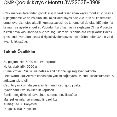
CMP Çocuk Kayak Montu 3W22635-390E
CMP markası tarafından çocuklar için özel tasarlanan kayak montları yüksek s
u geçirmeme ve nefes alabilirlik özellikleri sayesinde vücudun su ile temasını
engelleyerek, nefes alabilir kumaşı sayesinde terlemeleri de olabildiğinde ma
ksimum seviyede engeller. Vücudun kuru kalmasını sağlayan Clima Protect e
n kötü hava koşullarında bile sizi soğuklara ve ıslanmalara karşı korur. Bacak i
ç kısmında yer alan ekstra dikiş takviyeleri sayesinde sürtünmeleri azaltır ve d
ayanıklılık sağlar.
Teknik Özellikler
Su geçirmezlik: 5000 mm Waterproof
Nefes alabilirlik: 5000 gr
Clima Protect: Su itici ve nefes alabilirlik özelliği sağlayan teknoloji
Feel Warm Flat: Aktivite esnasında yalıtım sağlayarak vücudu sıcak tutmasını s
ağlayan teknoloji
Cep: İki yan kısımda yer alan fermuarlı cep, görüş cebi.
Ayarlanabilir ve sökülebilir kapüşon
Bantlanmış dikişleri sayesinde su geçirmezlik sağlar
Manşet kısımları ayarlanabilir özellikte
Kumaş: %100 Polyester
Dolgu: %100 Polyester