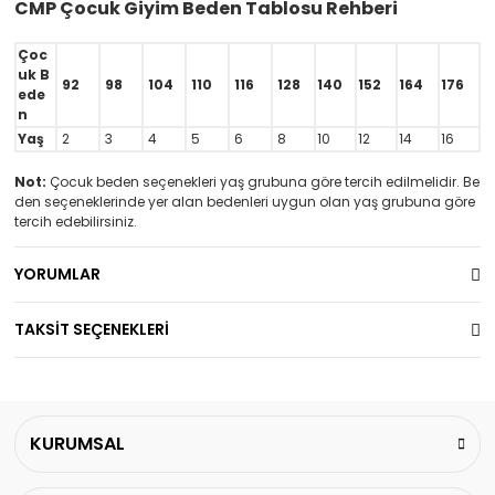
CMP Çocuk Giyim Beden Tablosu Rehberi
Çoc
uk B
92
98
104
110
116
128
140
152
164
176
ede
n
Yaş
2
3
4
5
6
8
10
12
14
16
Not:
Çocuk beden seçenekleri yaş grubuna göre tercih edilmelidir. Be
den seçeneklerinde yer alan bedenleri uygun olan yaş grubuna göre
tercih edebilirsiniz.
YORUMLAR
TAKSİT SEÇENEKLERİ
KURUMSAL