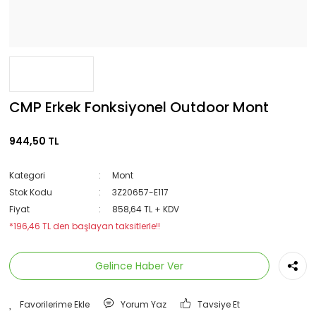
CMP Erkek Fonksiyonel Outdoor Mont
944,50 TL
Kategori
Mont
Stok Kodu
3Z20657-E117
Fiyat
858,64 TL + KDV
*196,46 TL den başlayan taksitlerle!!
Gelince Haber Ver
Yorum Yaz
Tavsiye Et