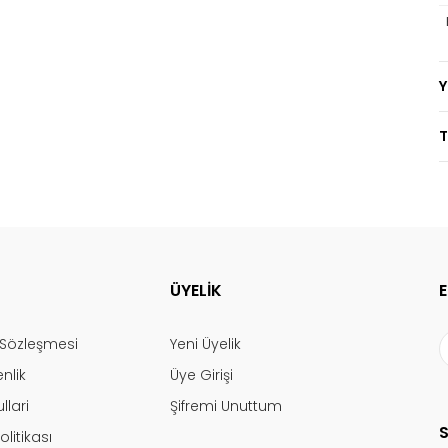
T
ÜYELİK
ş Sözleşmesi
Yeni Üyelik
enlik
Üye Girişi
llari
Şifremi Unuttum
olitikası