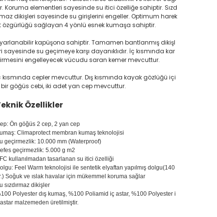
r. Koruma elementleri sayesinde su itici özelliğe sahiptir. Sızd
rmaz dikişleri sayesinde su girişlerini engeller. Optimum harek
t özgürlüğü sağlayan 4 yönlü esnek kumaşa sahiptir.
yarlanabilir kapüşona sahiptir. Tamamen bantlanmış dikişl
ri sayesinde su geçimeye karşı dayanıklıdır. İç kısmında kar
irmesini engelleyecek vücudu saran kemer mevcuttur.
ç kısmında cepler mevcuttur. Dış kısmında kayak gözlüğü içi
 bir göğüs cebi, iki adet yan cep mevcuttur.
eknik Özellikler
ep: Ön göğüs 2 cep, 2 yan cep
umaş: Climaprotect membran kumaş teknolojisi
u geçirmezlik: 10.000 mm (Waterproof)
efes geçirmezlik: 5.000 g m2
FC kullanılmadan tasarlanan su itici özelliği
olgu: Feel Warm teknolojisi ile sentetik elyaftan yapılmış dolgu(140
r.) Soğuk ve ıslak havalar için mükemmel koruma sağlar
u sızdırmaz dikişler
100 Polyester dış kumaş, %100 Poliamid iç astar, %100 Polyester i
 astar malzemeden üretilmiştir.