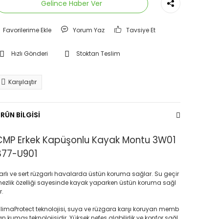
Gelince Haber Ver
Yorum Yaz
Tavsiye Et
Hızlı Gönderi
Stoktan Teslim
Karşılaştır
RÜN BİLGİSİ
CMP Erkek Kapüşonlu Kayak Montu 3W01
877-U901
arlı ve sert rüzgarlı havalarda üstün koruma sağlar. Su geçir
ezlik özelliği sayesinde kayak yaparken üstün koruma sağl
r.
limaProtect teknolojisi, suya ve rüzgara karşı koruyan memb
an kumaş teknolojisidir. Yüksek nefes alabilirlik ve konfor sağl