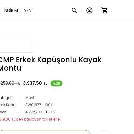
İNDİRİM
YENİ
CMP Erkek Kapüşonlu Kayak
Montu
.250,00 TL
3.937,50 TL
%25
ategori
Mont
tok Kodu
3W01877-U901
iyat
4.772,73 TL + KDV
819,00 TL den başlayan taksitlerle!!