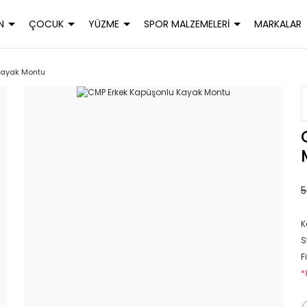
N
ÇOCUK
YÜZME
SPOR MALZEMELERİ
MARKALAR
Kayak Montu
5
K
S
F
*