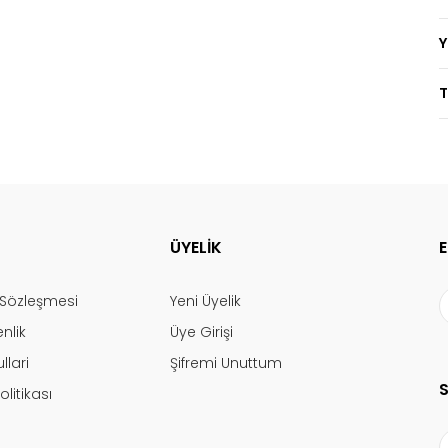
T
ÜYELİK
ş Sözleşmesi
Yeni Üyelik
enlik
Üye Girişi
llari
Şifremi Unuttum
olitikası