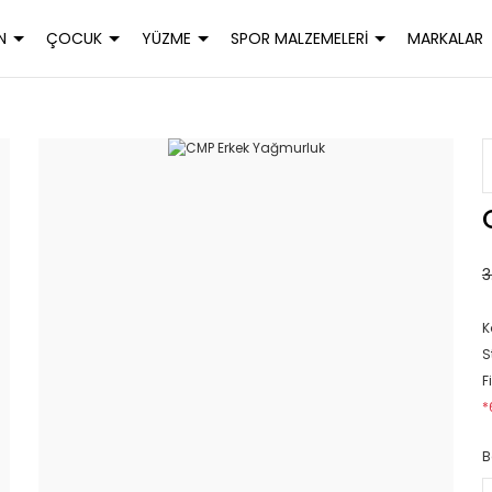
N
ÇOCUK
YÜZME
SPOR MALZEMELERİ
MARKALAR
3
K
S
F
*
B