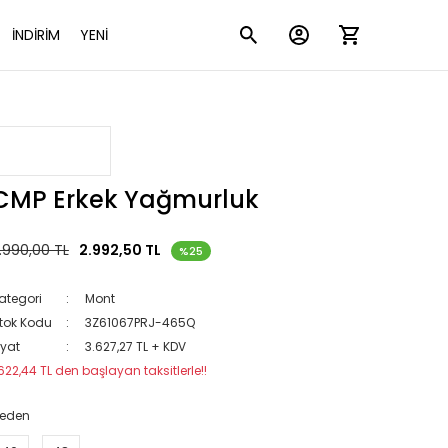
İNDİRİM
YENİ
CMP Erkek Yağmurluk
.990,00 TL
2.992,50 TL
%25
ategori
Mont
tok Kodu
3Z61067PRJ-465Q
iyat
3.627,27 TL + KDV
622,44 TL den başlayan taksitlerle!!
eden