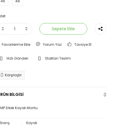
46
48
det
Sepete Ekle
Yorum Yaz
Tavsiye Et
Hızlı Gönderi
Stoktan Teslim
Karşılaştır
RÜN BİLGİSİ
MP Erkek Kayak Montu
Branş
:
Kayak