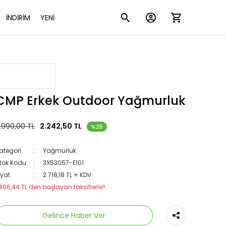
İNDİRİM
YENİ
CMP Erkek Outdoor Yağmurluk
.990,00 TL
2.242,50 TL
%25
ategori
Yağmurluk
tok Kodu
3X53057-E101
iyat
2.718,18 TL + KDV
466,44 TL den başlayan taksitlerle!!
Gelince Haber Ver