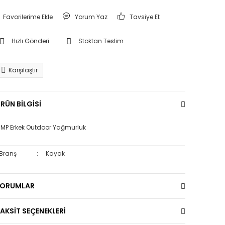
Yorum Yaz
Tavsiye Et
Hızlı Gönderi
Stoktan Teslim
Karşılaştır
RÜN BİLGİSİ
MP Erkek Outdoor Yağmurluk
Branş
:
Kayak
YORUMLAR
AKSİT SEÇENEKLERİ