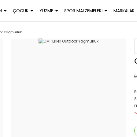
N
ÇOCUK
YÜZME
SPOR MALZEMELERİ
MARKALAR
or Yağmurluk
2
K
S
F
*