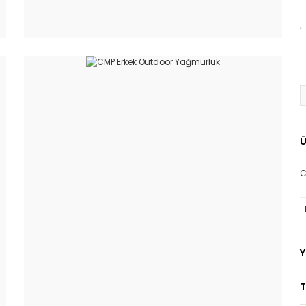
Ü
C
T