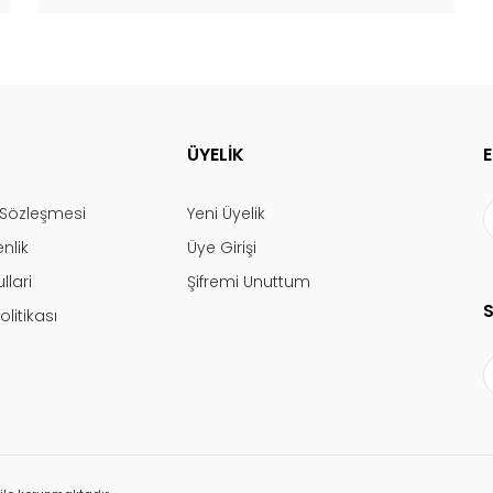
ÜYELİK
ş Sözleşmesi
Yeni Üyelik
enlik
Üye Girişi
llari
Şifremi Unuttum
olitikası