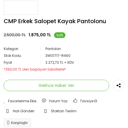
CMP Erkek Salopet Kayak Pantolonu
2.500,00 TL
1.875,00 TL
%25
Kategori
Pantolon
Stok Kodu
3W01717-R460
Fiyat
2.272,73 TL + KDV
*390,00 TL den başlayan taksitlerle!!
Gelince Haber Ver
Yorum Yaz
Tavsiye Et
Hızlı Gönderi
Stoktan Teslim
Karşılaştır