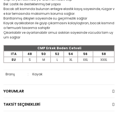
Bel: Lastik ile desteklenmiş bel yapısı
Bacak alt kısmında bulunan entegre elastik kayış sayesinde, rüzgar v
e kar temasında maksimum koruma sağlar.
Bantlanmış dikişleri sayesinde su geçirmezlik sağlar
Kayak ayakkabıları ile giyip çıkarmasını kolaylaştıran, bacak kısmınd
a fermuarlı tasarıma sahiptir
Çıkarılabilir ve ayarlanabilir omuz askıları sayesinde vücuda tam uy
um sağlar
CMP Erkek Beden Cetveli
ITA
48
50
52
54
56
58
EU
S
M
L
XL
XXL
XXXL
Branş
:
Kayak
YORUMLAR
TAKSİT SEÇENEKLERİ