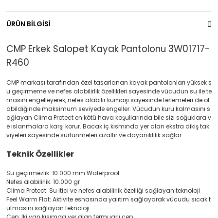
ÜRÜN BİLGİSİ
CMP Erkek Salopet Kayak Pantolonu 3W01717-
R460
CMP markası tarafından özel tasarlanan kayak pantolonları yüksek s
u geçirmeme ve nefes alabilirlik özellikleri sayesinde vücudun su ile te
masını engelleyerek, nefes alabilir kumaşı sayesinde terlemeleri de ol
abildiğinde maksimum seviyede engeller. Vücudun kuru kalmasını s
ağlayan Clima Protect en kötü hava koşullarında bile sizi soğuklara v
e ıslanmalara karşı korur. Bacak iç kısmında yer alan ekstra dikiş tak
viyeleri sayesinde sürtünmeleri azaltır ve dayanıklılık sağlar.
Teknik Özellikler
Su geçirmezlik: 10.000 mm Waterproof
Nefes alabilirlik: 10.000 gr
Clima Protect: Su itici ve nefes alabilirlik özelliği sağlayan teknoloji
Feel Warm Flat: Aktivite esnasında yalıtım sağlayarak vücudu sıcak t
utmasını sağlayan teknoloji
Cep: İki yan kısımda yer alan fermuarlı cep