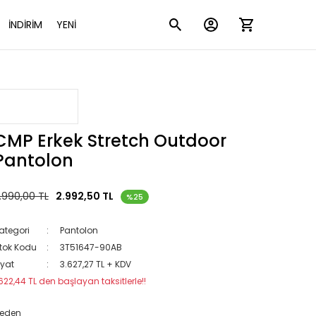
İNDİRİM
YENİ
CMP Erkek Stretch Outdoor
Pantolon
.990,00 TL
2.992,50 TL
%25
ategori
Pantolon
tok Kodu
3T51647-90AB
iyat
3.627,27 TL + KDV
622,44 TL den başlayan taksitlerle!!
eden