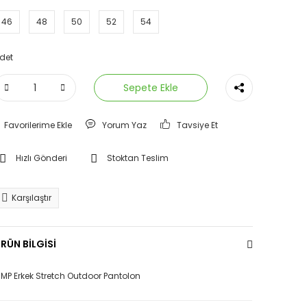
46
48
50
52
54
det
Sepete Ekle
Yorum Yaz
Tavsiye Et
Hızlı Gönderi
Stoktan Teslim
Karşılaştır
RÜN BİLGİSİ
MP Erkek Stretch Outdoor Pantolon