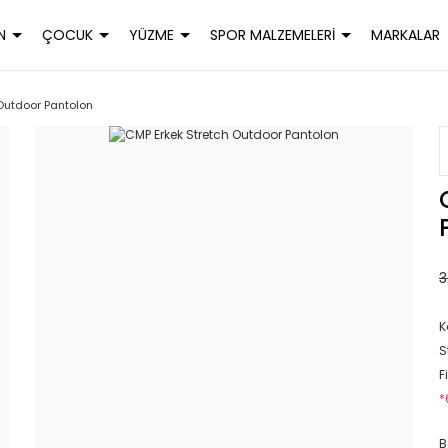
N
ÇOCUK
YÜZME
SPOR MALZEMELERİ
MARKALAR
Outdoor Pantolon
3
K
S
F
*
B