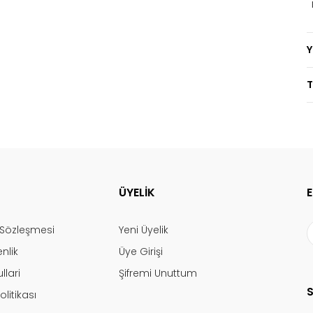
T
ÜYELİK
ş Sözleşmesi
Yeni Üyelik
enlik
Üye Girişi
llari
Şifremi Unuttum
olitikası