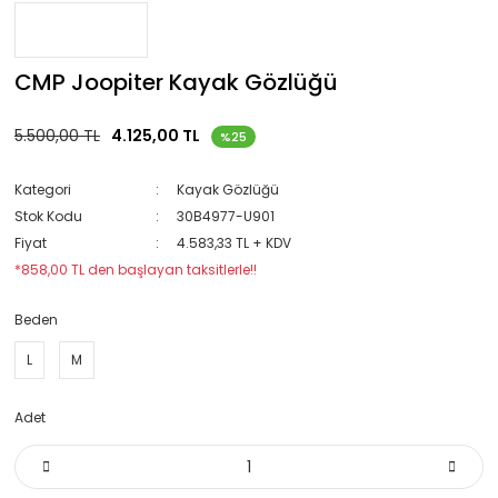
CMP Joopiter Kayak Gözlüğü
5.500,00 TL
4.125,00 TL
%25
Kategori
Kayak Gözlüğü
Stok Kodu
30B4977-U901
Fiyat
4.583,33 TL + KDV
*858,00 TL den başlayan taksitlerle!!
Beden
L
M
Adet