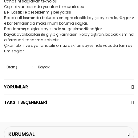
utmasını sağlayan teknoloji
Cep: İki yan kısımda yer alan fermuarlı cep
Bel: Lastik ile desteklenmiş bel yapısı
Bacak alt kısmında bulunan entegre elastik kayış sayesinde, rüzgar v
e kar temasında maksimum koruma sağlar.
Bantlanmış dikişleri sayesinde su geçirmezlik sağlar
Kayak ayakkabıları ile giyip çıkarmasını kolaylaştıran, bacak kısmınd
a fermuarlı tasarıma sahiptir
Çıkarılabilir ve ayarlanabilir omuz askıları sayesinde vücuda tam uy
um sağlar
Branş
:
Kayak
YORUMLAR
TAKSİT SEÇENEKLERİ
KURUMSAL