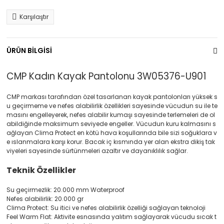
Karşılaştır
ÜRÜN BİLGİSİ
CMP Kadın Kayak Pantolonu 3W05376-U901
CMP markası tarafından özel tasarlanan kayak pantolonları yüksek s
u geçirmeme ve nefes alabilirlik özellikleri sayesinde vücudun su ile te
masını engelleyerek, nefes alabilir kumaşı sayesinde terlemeleri de ol
abildiğinde maksimum seviyede engeller. Vücudun kuru kalmasını s
ağlayan Clima Protect en kötü hava koşullarında bile sizi soğuklara v
e ıslanmalara karşı korur. Bacak iç kısmında yer alan ekstra dikiş tak
viyeleri sayesinde sürtünmeleri azaltır ve dayanıklılık sağlar.
Teknik Özellikler
Su geçirmezlik: 20.000 mm Waterproof
Nefes alabilirlik: 20.000 gr
Clima Protect: Su itici ve nefes alabilirlik özelliği sağlayan teknoloji
Feel Warm Flat: Aktivite esnasında yalıtım sağlayarak vücudu sıcak t