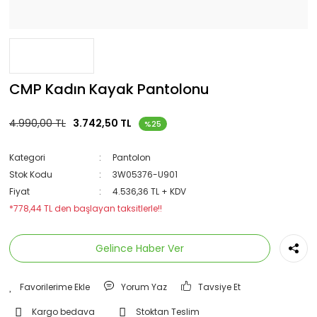
CMP Kadın Kayak Pantolonu
4.990,00 TL
3.742,50 TL
%25
Kategori
Pantolon
Stok Kodu
3W05376-U901
Fiyat
4.536,36 TL + KDV
*778,44 TL den başlayan taksitlerle!!
Gelince Haber Ver
Yorum Yaz
Tavsiye Et
Kargo bedava
Stoktan Teslim