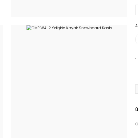
A
Ü
C