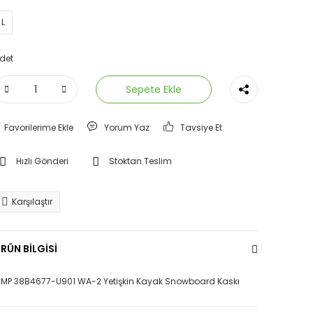
L
det
Sepete Ekle
Yorum Yaz
Tavsiye Et
Hızlı Gönderi
Stoktan Teslim
Karşılaştır
RÜN BİLGİSİ
MP 38B4677-U901 WA-2 Yetişkin Kayak Snowboard Kaskı