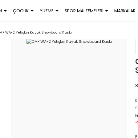
N
ÇOCUK
YÜZME
SPOR MALZEMELERİ
MARKALAR
MP WA-2 Yetişkin Kayak Snowboard Kaskı
8
K
S
F
*
B