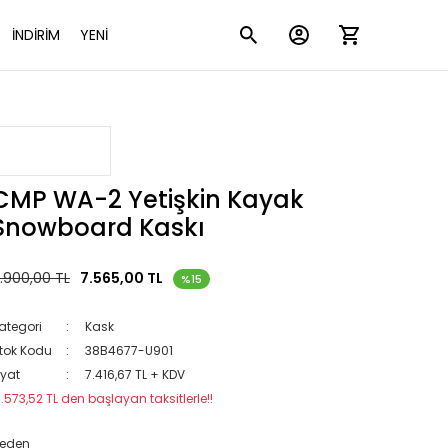
İNDİRİM
YENİ
CMP WA-2 Yetişkin Kayak
Snowboard Kaskı
.900,00 TL
7.565,00 TL
%15
ategori
Kask
tok Kodu
38B4677-U901
iyat
7.416,67 TL + KDV
1.573,52 TL den başlayan taksitlerle!!
eden