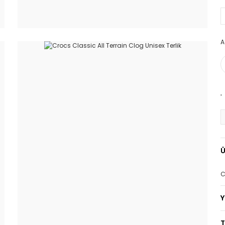
A
Ü
C
T