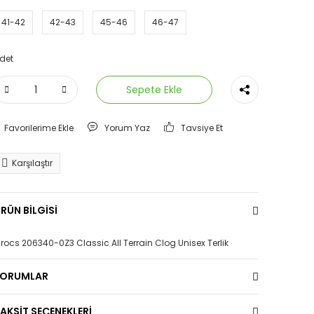
41-42
42-43
45-46
46-47
det
Sepete Ekle
Yorum Yaz
Tavsiye Et
Karşılaştır
RÜN BİLGİSİ
rocs 206340-0Z3 Classic All Terrain Clog Unisex Terlik
YORUMLAR
AKSİT SEÇENEKLERİ