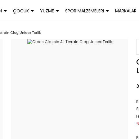
N
ÇOCUK
YÜZME
SPOR MALZEMELERİ
MARKALAR
errain Clog Unisex Terlik
3
K
S
F
*
B