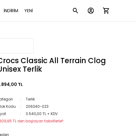
İNDİRİM
YENİ
Crocs Classic All Terrain Clog
Unisex Terlik
.894,00 TL
ategori
Terlik
tok Kodu
206340-0Z3
iyat
3.540,00 TL + KDV
809,95 TL den başlayan taksitlerle!!
eden