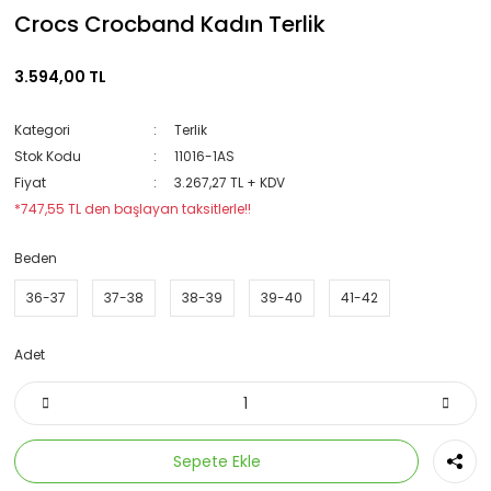
Crocs Crocband Kadın Terlik
3.594,00 TL
Kategori
Terlik
Stok Kodu
11016-1AS
Fiyat
3.267,27 TL + KDV
*747,55 TL den başlayan taksitlerle!!
Beden
36-37
37-38
38-39
39-40
41-42
Adet
Sepete Ekle