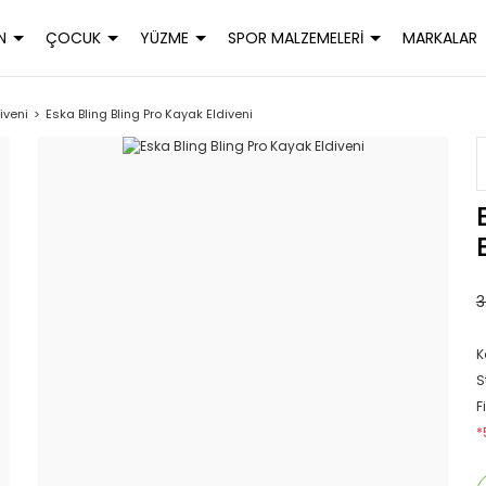
N
ÇOCUK
YÜZME
SPOR MALZEMELERİ
MARKALAR
iveni
Eska Bling Bling Pro Kayak Eldiveni
3
K
S
F
*