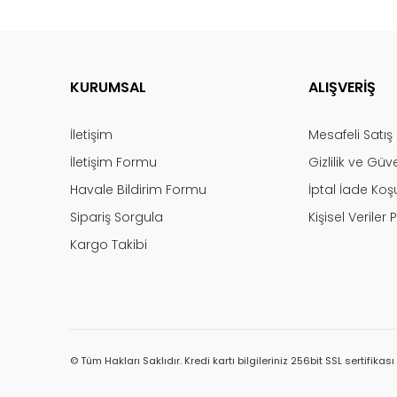
KURUMSAL
ALIŞVERİŞ
İletişim
Mesafeli Satı
İletişim Formu
Gizlilik ve Güv
Havale Bildirim Formu
İptal İade Koşu
Sipariş Sorgula
Kişisel Veriler P
Kargo Takibi
© Tüm Hakları Saklıdır. Kredi kartı bilgileriniz 256bit SSL sertifikas