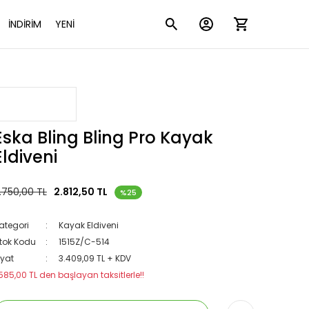
İNDİRİM
YENİ
Eska Bling Bling Pro Kayak
Eldiveni
.750,00 TL
2.812,50 TL
%25
ategori
Kayak Eldiveni
tok Kodu
1515Z/C-514
iyat
3.409,09 TL + KDV
585,00 TL den başlayan taksitlerle!!