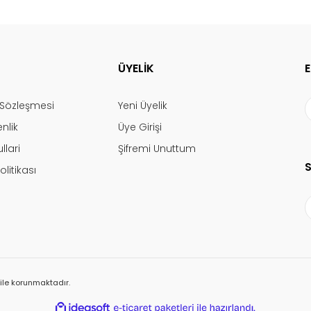
ÜYELİK
ş Sözleşmesi
Yeni Üyelik
enlik
Üye Girişi
llari
Şifremi Unuttum
olitikası
ı ile korunmaktadır.
ile
ideasoft
e-