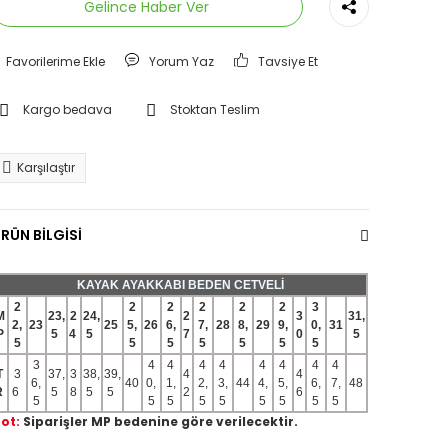
Gelince Haber Ver
Yorum Yaz
Tavsiye Et
Kargo bedava
Stoktan Teslim
Karşılaştır
RÜN BİLGİSİ
KAYAK AYAKKABI BEDEN CETVELİ
2
2
2
2
2
2
3
M
23,
2
24,
2
3
31,
2,
23
25
5,
26
6,
7,
28
8,
29
9,
0,
31
P
5
4
5
7
0
5
5
5
5
5
5
5
5
3
4
4
4
4
4
4
4
4
T
3
37,
3
38,
39,
4
4
6,
40
0,
1,
2,
3,
44
4,
5,
6,
7,
48
R
6
5
8
5
5
2
6
5
5
5
5
5
5
5
5
5
ot:
Siparişler MP bedenine göre verilecektir.