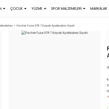
N
ÇOCUK
YÜZME
SPOR MALZEMELERİ
MARKALAR
kkabıları
Fischer Fuse XTR 7 Kayak Ayakkabısı Siyah
7
K
S
F
*