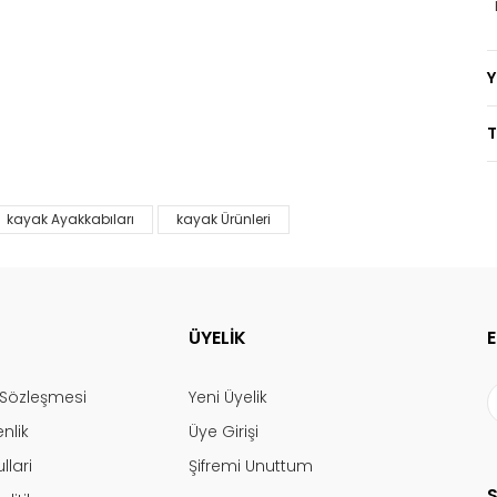
T
kayak Ayakkabıları
kayak Ürünleri
ÜYELİK
ş Sözleşmesi
Yeni Üyelik
enlik
Üye Girişi
llari
Şifremi Unuttum