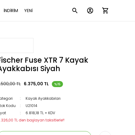
İNDİRİM
YENİ
Fischer Fuse XTR 7 Kayak
Ayakkabısı Siyah
.500,00 TL
6.375,00 TL
%15
ategori
Kayak Ayakkabıları
tok Kodu
U21014
iyat
6.818,18 TL + KDV
1.326,00 TL den başlayan taksitlerle!!