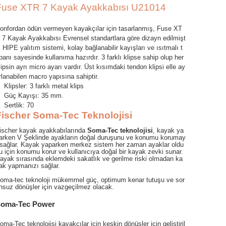
Fuse XTR 7 Kayak Ayakkabısı U21014
onfordan ödün vermeyen kayakçılar için tasarlanmış, Fuse XT
 7 Kayak Ayakkabısı Evrensel standartlara göre dizayn edilmişt
r. HIPE yalıtım sistemi, kolay bağlanabilir kayışları ve ısıtmalı t
banı sayesinde kullanıma hazırdır. 3 farklı klipse sahip olup her
lipsin ayrı micro ayarı vardır. Üst kısımdaki tendon klipsi elle ay
rlanabilen macro yapısına sahiptir.
Klipsler: 3 farklı metal klips
Güç Kayışı: 35 mm.
Sertlik: 70
Fischer Soma-Tec Teknolojisi
ischer kayak ayakkabılarında 
Soma-Tec teknolojisi
, kayak ya
arken V Şeklinde ayakların doğal duruşunu ve konumu korumay
 sağlar. 
Kayak yaparken merkez sistem her zaman ayaklar oldu
u için konumu korur ve kullanıcıya doğal bir kayak zevki sunar. 
ayak sırasında eklemdeki sakatlık ve gerilme riski olmadan ka
ak yapmanızı sağlar.
oma-tec teknoloji mükemmel güç, optimum kenar tutuşu ve sor
nsuz dönüşler için vazgeçilmez olacak.
oma-Tec Power
oma-Tec teknolojisi kayakçılar için keskin dönüşler için geliştiril