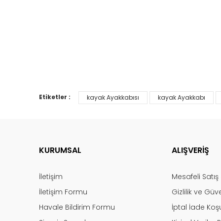
Etiketler :
kayak Ayakkabısı
kayak Ayakkabı
KURUMSAL
ALIŞVERİŞ
İletişim
Mesafeli Satı
İletişim Formu
Gizlilik ve Güv
Havale Bildirim Formu
İptal İade Koşu