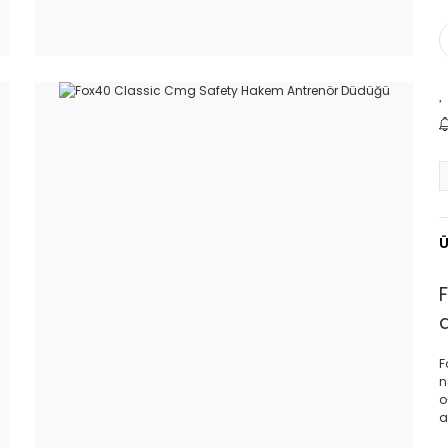
Ü
F
n
o
a