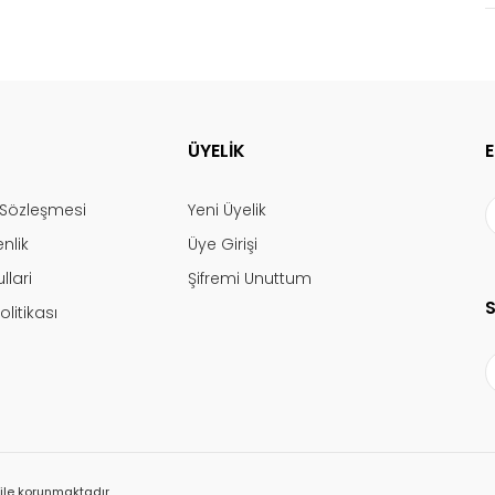
ÜYELİK
ş Sözleşmesi
Yeni Üyelik
enlik
Üye Girişi
llari
Şifremi Unuttum
olitikası
ı ile korunmaktadır.