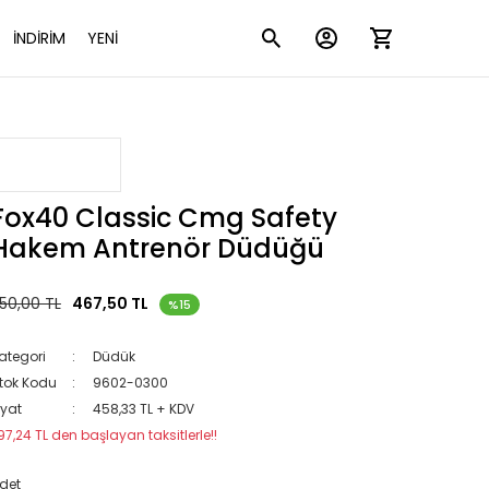
İNDİRİM
YENİ
Fox40 Classic Cmg Safety
Hakem Antrenör Düdüğü
50,00 TL
467,50 TL
%15
ategori
Düdük
tok Kodu
9602-0300
iyat
458,33 TL + KDV
97,24 TL den başlayan taksitlerle!!
det