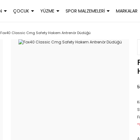
N
ÇOCUK
YÜZME
SPOR MALZEMELERİ
MARKALAR
Fox40 Classic Cmg Safety Hakem Antrenör Düdüğü
5
K
S
F
*
A