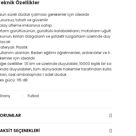
eknik Özellikler
zun süreli düdük çalması gerekenler için idealdir.
usursuz, tutarlı ve güvenilir
olay üfleme imkanına sahip
rtam gürültüsünün, gürültülü kalabalıkların, motorların uğult
sunun, kırılan dalgaların ve şiddetli rüzgarların üzerinde duy
lacak
ateryali: Plastik
ullanım alanları: Beden eğitimi öğretmenleri, antrenörler ve h
kemler için idealdir
iğer özellikler: 1,5 km ve üzerinde duyulabilir, 10000 kişilik bir sa
onda duyulabilen, tüm dünyadaki hakemler tarafından kulla
ılan, özel ambalajında 1 adet düdük
es gücü: 115 dB
Branş
:
Futbol
YORUMLAR
AKSİT SEÇENEKLERİ