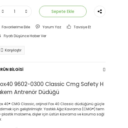
Sepete Ekle
Yorum Yaz
Tavsiye Et
Fiyatı Düşünce Haber Ver
Karşılaştır
RÜN BİLGİSİ
Fox40 9602-0300 Classic Cmg Safety H
akem Antrenör Düdüğü
ox 40® CMG Classic, orijinal Fox 40 Classic düdüğünü güçle
dirmek için geliştirilmiştir. Yastıklı Ağız Kavrama (CMG®) term
-plastik malzeme, dişler için üstün kavrama ve koruma sağl
r.