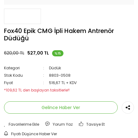
Fox40 Epik CMG İpli Hakem Antrenör
Düdüğü
620,00 TL
527,00 TL
%15
Kategori
Düdük
Stok Kodu
8803-0508
Fiyat
516,67 TL + KDV
*109,62 TL den başlayan taksitlerle!!
Gelince Haber Ver
Yorum Yaz
Tavsiye Et
Fiyatı Düşünce Haber Ver