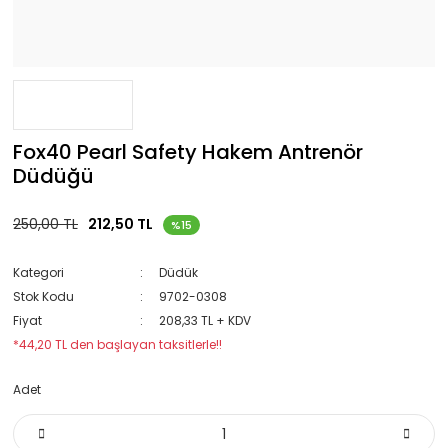
Fox40 Pearl Safety Hakem Antrenör
Düdüğü
250,00 TL
212,50 TL
%15
Kategori
Düdük
Stok Kodu
9702-0308
Fiyat
208,33 TL + KDV
*44,20 TL den başlayan taksitlerle!!
Adet