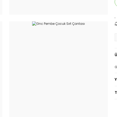
Ü
G
T