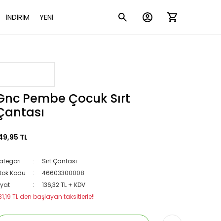
İNDİRİM
YENİ
Gnc Pembe Çocuk Sırt
Çantası
49,95 TL
ategori
Sırt Çantası
tok Kodu
46603300008
iyat
136,32 TL + KDV
31,19 TL den başlayan taksitlerle!!