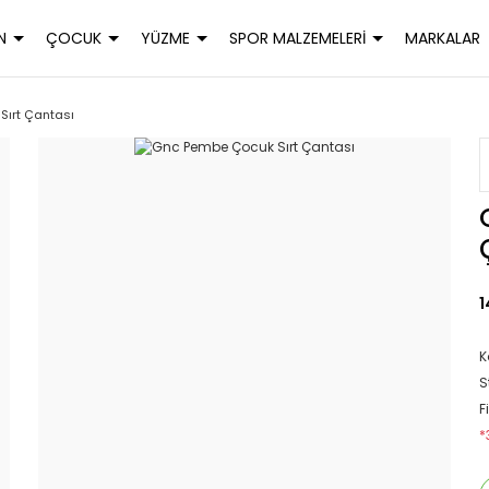
N
ÇOCUK
YÜZME
SPOR MALZEMELERİ
MARKALAR
Sırt Çantası
1
K
S
F
*