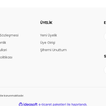
ÜYELİK
ş Sözleşmesi
Yeni Üyelik
enlik
Üye Girişi
llari
Şifremi Unuttum
olitikası
ı ile korunmaktadır.
ile
ideasoft
e-