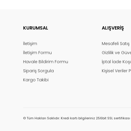
KURUMSAL
ALIŞVERİŞ
İletişim
Mesafeli Satı
İletişim Formu
Gizlilik ve Güv
Havale Bildirim Formu
İptal İade Koşu
Sipariş Sorgula
Kişisel Veriler P
Kargo Takibi
© Tüm Hakları Saklıdır. Kredi kartı bilgileriniz 256bit SSL sertifikas