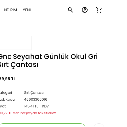
İNDİRİM
YENİ
Gnc Seyahat Günlük Okul Gri
Sırt Çantası
59,95 TL
ategori
Sırt Çantası
tok Kodu
46603300016
iyat
145,41 TL + KDV
33,27 TL den başlayan taksitlerle!!