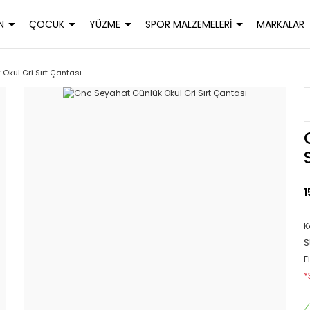
N
ÇOCUK
YÜZME
SPOR MALZEMELERİ
MARKALAR
Okul Gri Sırt Çantası
1
K
S
F
*