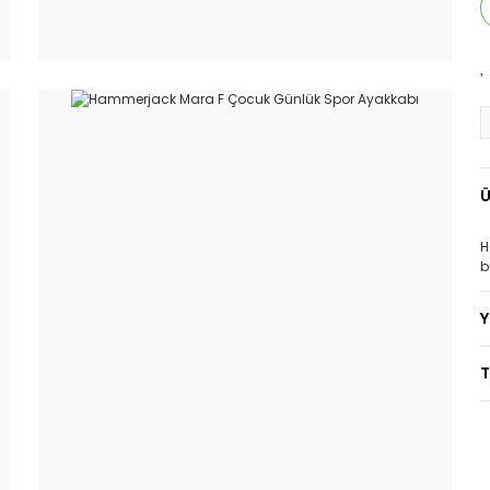
Ü
H
b
T