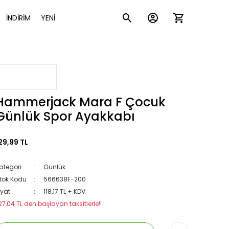
İNDİRİM
YENİ
Hammerjack Mara F Çocuk
Günlük Spor Ayakkabı
29,99 TL
ategori
Günlük
tok Kodu
566638F-200
iyat
118,17 TL + KDV
27,04 TL den başlayan taksitlerle!!