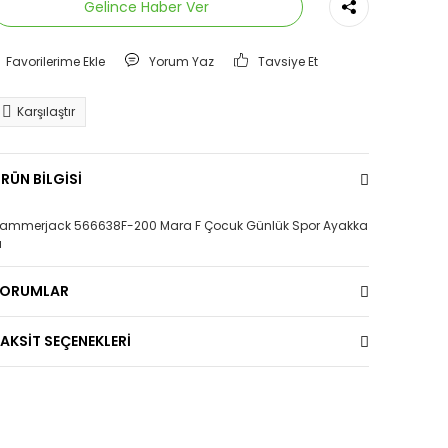
Gelince Haber Ver
Yorum Yaz
Tavsiye Et
Karşılaştır
RÜN BİLGİSİ
ammerjack 566638F-200 Mara F Çocuk Günlük Spor Ayakka
ı
YORUMLAR
AKSİT SEÇENEKLERİ