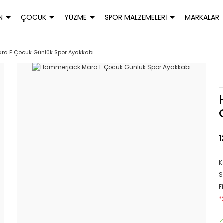
N
ÇOCUK
YÜZME
SPOR MALZEMELERİ
MARKALAR
a F Çocuk Günlük Spor Ayakkabı
1
K
S
F
*