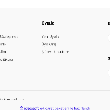
ÜYELİK
ş Sözleşmesi
Yeni Üyelik
enlik
Üye Girişi
llari
Şifremi Unuttum
olitikası
ı ile korunmaktadır.
ile
ideasoft
e-