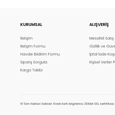
KURUMSAL
ALIŞVERİŞ
İletişim
Mesafeli Satı
İletişim Formu
Gizlilik ve Güv
Havale Bildirim Formu
İptal İade Koşu
Sipariş Sorgula
Kişisel Veriler P
Kargo Takibi
© Tüm Hakları Saklıdır. Kredi kartı bilgileriniz 256bit SSL sertifikas