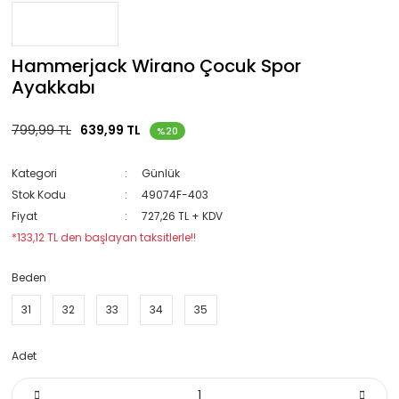
Hammerjack Wirano Çocuk Spor
Ayakkabı
799,99 TL
639,99 TL
%20
Kategori
Günlük
Stok Kodu
49074F-403
Fiyat
727,26 TL + KDV
*133,12 TL den başlayan taksitlerle!!
Beden
31
32
33
34
35
Adet