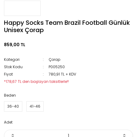
Happy Socks Team Brazil Football Günlük
Unisex Çorap
859,00 TL
Kategori
Çorap
Stok Kodu
P005250
Fiyat
780,91 TL + KDV
*178,67 TL den başlayan taksitlerle!!
Beden
36-40
41-46
Adet