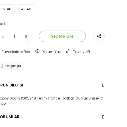
36-40
41-46
det
Sepete Ekle
Yorum Yaz
Tavsiye Et
Karşılaştır
RÜN BİLGİSİ
appy Socks P005248 Team France Football Günlük Unisex Ç
rap
YORUMLAR