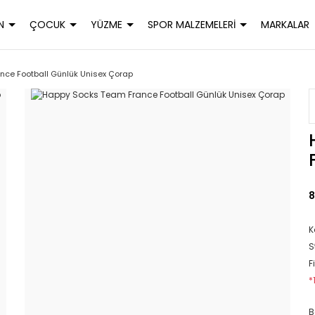
N
ÇOCUK
YÜZME
SPOR MALZEMELERİ
MARKALAR
ce Football Günlük Unisex Çorap
8
K
S
F
*
B