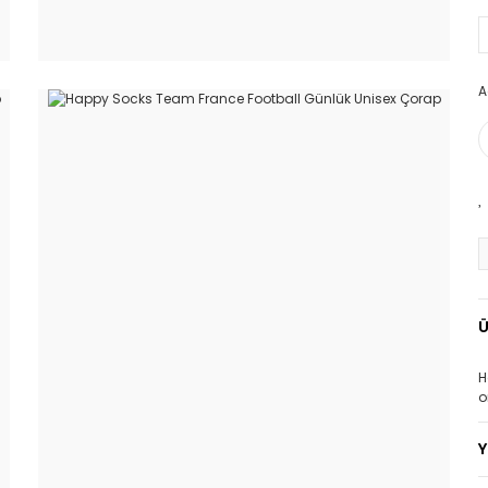
A
Ü
H
o