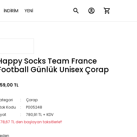
İNDİRİM
YENİ
Happy Socks Team France
Football Günlük Unisex Çorap
59,00 TL
ategori
Çorap
tok Kodu
P005248
iyat
780,91 TL + KDV
178,67 TL den başlayan taksitlerle!!
eden