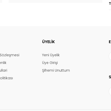
T
ÜYELİK
ş Sözleşmesi
Yeni Üyelik
enlik
Üye Girişi
llari
Şifremi Unuttum
olitikası