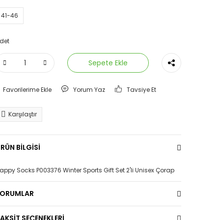
41-46
det
Sepete Ekle
Yorum Yaz
Tavsiye Et
Karşılaştır
RÜN BİLGİSİ
appy Socks P003376 Winter Sports Gift Set 2'li Unisex Çorap
YORUMLAR
AKSİT SEÇENEKLERİ