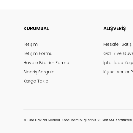
KURUMSAL
ALIŞVERİŞ
İletişim
Mesafeli Satı
İletişim Formu
Gizlilik ve Güv
Havale Bildirim Formu
İptal İade Koşu
Sipariş Sorgula
Kişisel Veriler P
Kargo Takibi
© Tüm Hakları Saklıdır. Kredi kartı bilgileriniz 256bit SSL sertifikas