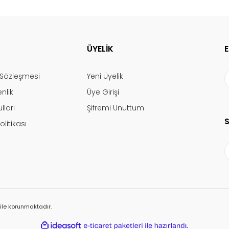
ÜYELİK
ş Sözleşmesi
Yeni Üyelik
enlik
Üye Girişi
llari
Şifremi Unuttum
olitikası
ı ile korunmaktadır.
ile
ideasoft
e-