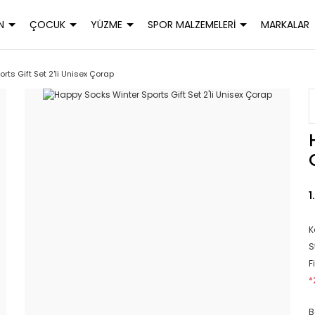
N
ÇOCUK
YÜZME
SPOR MALZEMELERİ
MARKALAR
ts Gift Set 2'li Unisex Çorap
1
K
S
F
*
B