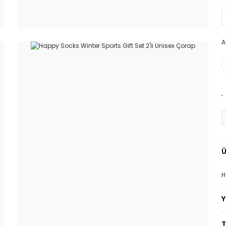
A
Ü
H
T