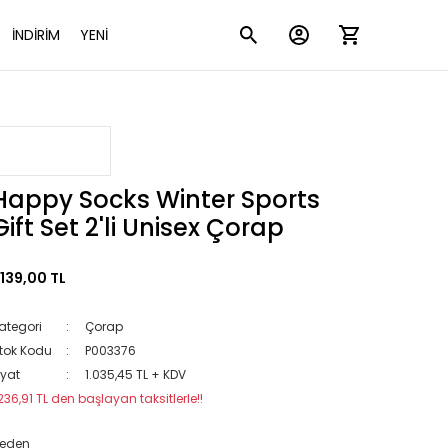
İNDİRİM
YENİ
Happy Socks Winter Sports
Gift Set 2'li Unisex Çorap
.139,00 TL
ategori
Çorap
tok Kodu
P003376
iyat
1.035,45 TL + KDV
236,91 TL den başlayan taksitlerle!!
eden