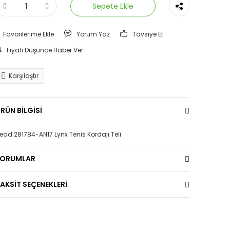
Sepete Ekle
Yorum Yaz
Tavsiye Et
Fiyatı Düşünce Haber Ver
Karşılaştır
RÜN BİLGİSİ
ead 281784-AN17 Lynx Tenis Kordajı Teli
YORUMLAR
AKSİT SEÇENEKLERİ