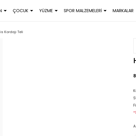
N
ÇOCUK
YÜZME
SPOR MALZEMELERİ
MARKALAR
s Kordajı Teli
8
K
S
F
*
A