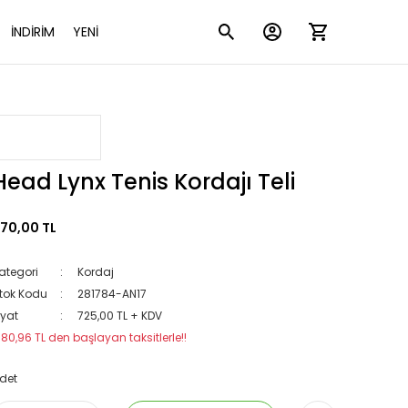
İNDİRİM
YENİ
Head Lynx Tenis Kordajı Teli
70,00 TL
ategori
Kordaj
tok Kodu
281784-AN17
iyat
725,00 TL + KDV
180,96 TL den başlayan taksitlerle!!
det