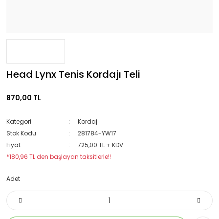
Head Lynx Tenis Kordajı Teli
870,00 TL
Kategori
Kordaj
Stok Kodu
281784-YW17
Fiyat
725,00 TL + KDV
*180,96 TL den başlayan taksitlerle!!
Adet