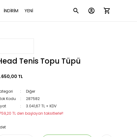
İNDİRİM
YENİ
Head Tenis Topu Tüpü
.650,00 TL
ategori
Diğer
tok Kodu
287582
iyat
3.041,67 TL + KDV
759,20 TL den başlayan taksitlerle!!
det