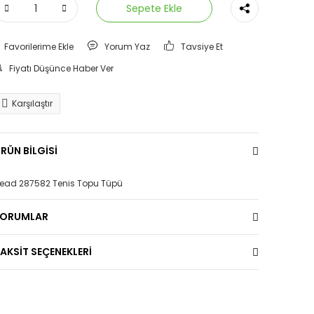
Sepete Ekle
Yorum Yaz
Tavsiye Et
Fiyatı Düşünce Haber Ver
Karşılaştır
RÜN BİLGİSİ
ead 287582 Tenis Topu Tüpü
YORUMLAR
AKSİT SEÇENEKLERİ