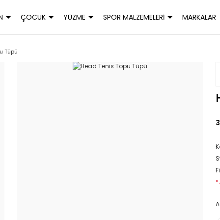
N
ÇOCUK
YÜZME
SPOR MALZEMELERİ
MARKALAR
u Tüpü
3
K
S
F
*
A