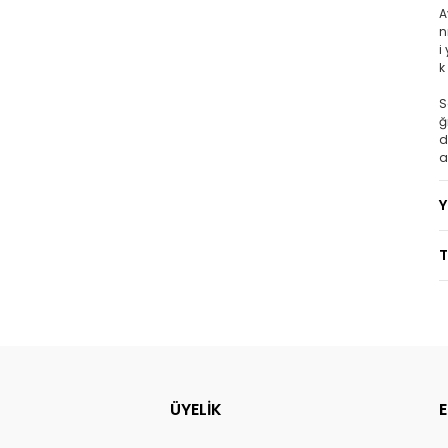
A
n
i
k
S
ğ
d
a
T
ÜYELİK