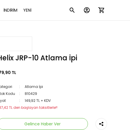
İNDİRİM
YENİ
Helix JRP-10 Atlama İpi
79,90 TL
ategori
Atlama İpi
tok Kodu
810429
iyat
149,92 TL + KDV
37,42 TL den başlayan taksitlerle!!
Gelince Haber Ver