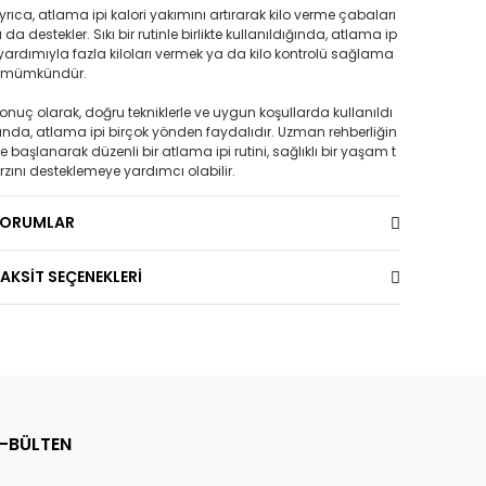
yrıca, atlama ipi kalori yakımını artırarak kilo verme çabaları
ı da destekler. Sıkı bir rutinle birlikte kullanıldığında, atlama ip
 yardımıyla fazla kiloları vermek ya da kilo kontrolü sağlama
 mümkündür.
onuç olarak, doğru tekniklerle ve uygun koşullarda kullanıldı
ında, atlama ipi birçok yönden faydalıdır. Uzman rehberliğin
e başlanarak düzenli bir atlama ipi rutini, sağlıklı bir yaşam t
rzını desteklemeye yardımcı olabilir.
YORUMLAR
AKSİT SEÇENEKLERİ
E-BÜLTEN