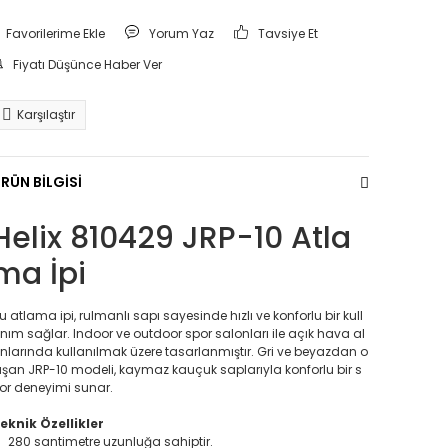
Yorum Yaz
Tavsiye Et
Fiyatı Düşünce Haber Ver
Karşılaştır
RÜN BİLGİSİ
Helix 810429 JRP-10 Atla
ma İpi
u atlama ipi, rulmanlı sapı sayesinde hızlı ve konforlu bir kull
nım sağlar. Indoor ve outdoor spor salonları ile açık hava al
nlarında kullanılmak üzere tasarlanmıştır. Gri ve beyazdan o
uşan JRP-10 modeli, kaymaz kauçuk saplarıyla konforlu bir s
or deneyimi sunar.
eknik Özellikler
280 santimetre uzunluğa sahiptir.