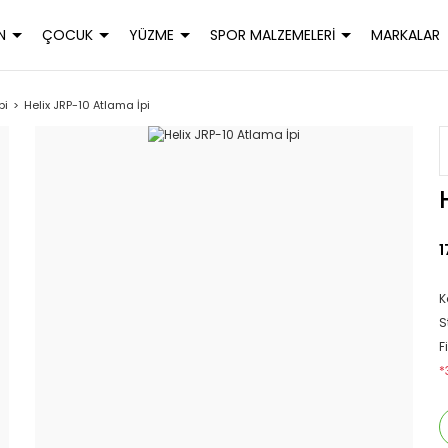
N
ÇOCUK
YÜZME
SPOR MALZEMELERİ
MARKALAR
pi
Helix JRP-10 Atlama İpi
1
K
S
F
*