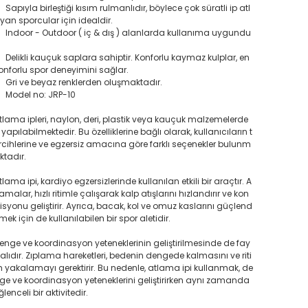
Sapıyla birleştiği kısım rulmanlıdır, böylece çok süratli ip atl
yan sporcular için idealdir.
Indoor - Outdoor ( iç & dış ) alanlarda kullanıma uygundu
Delikli kauçuk saplara sahiptir. Konforlu kaymaz kulplar, en
onforlu spor deneyimini sağlar.
Gri ve beyaz renklerden oluşmaktadır.
Model no: JRP-10
tlama ipleri, naylon, deri, plastik veya kauçuk malzemelerde
 yapılabilmektedir. Bu özelliklerine bağlı olarak, kullanıcıların t
rcihlerine ve egzersiz amacına göre farklı seçenekler bulunm
ktadır.
tlama ipi, kardiyo egzersizlerinde kullanılan etkili bir araçtır. A
lamalar, hızlı ritimle çalışarak kalp atışlarını hızlandırır ve kon
isyonu geliştirir. Ayrıca, bacak, kol ve omuz kaslarını güçlend
rmek için de kullanılabilen bir spor aletidir.
enge ve koordinasyon yeteneklerinin geliştirilmesinde de fay
alıdır. Zıplama hareketleri, bedenin dengede kalmasını ve riti
 yakalamayı gerektirir. Bu nedenle, atlama ipi kullanmak, de
ge ve koordinasyon yeteneklerini geliştirirken aynı zamanda
ğlenceli bir aktivitedir.