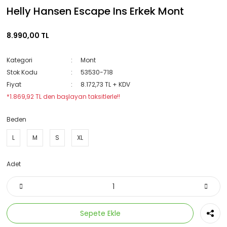
Helly Hansen Escape Ins Erkek Mont
8.990,00 TL
Kategori
Mont
Stok Kodu
53530-718
Fiyat
8.172,73 TL + KDV
*1.869,92 TL den başlayan taksitlerle!!
Beden
L
M
S
XL
Adet
Sepete Ekle