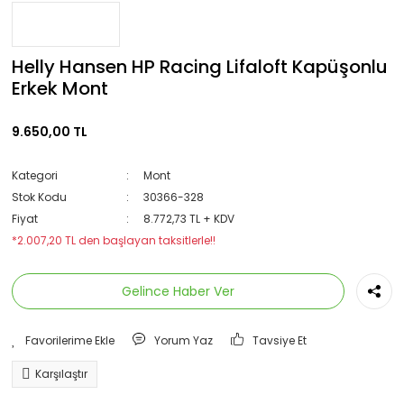
Helly Hansen HP Racing Lifaloft Kapüşonlu
Erkek Mont
9.650,00 TL
Kategori
Mont
Stok Kodu
30366-328
Fiyat
8.772,73 TL + KDV
*2.007,20 TL den başlayan taksitlerle!!
Gelince Haber Ver
Yorum Yaz
Tavsiye Et
Karşılaştır