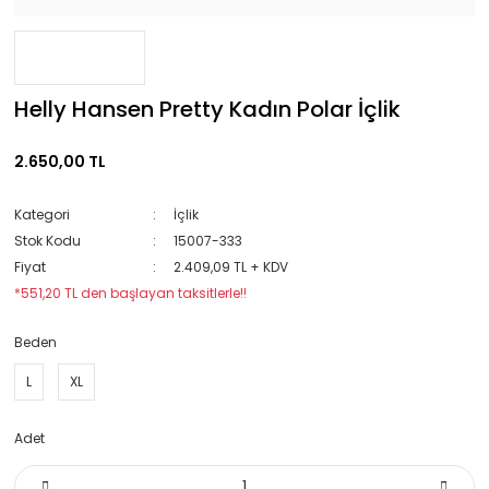
Helly Hansen Pretty Kadın Polar İçlik
2.650,00 TL
Kategori
İçlik
Stok Kodu
15007-333
Fiyat
2.409,09 TL + KDV
*551,20 TL den başlayan taksitlerle!!
Beden
L
XL
Adet