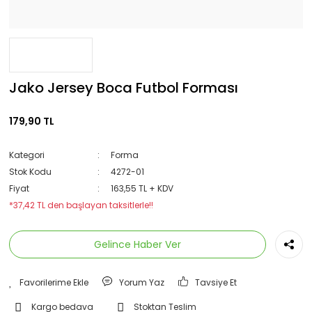
Jako Jersey Boca Futbol Forması
179,90 TL
Kategori
Forma
Stok Kodu
4272-01
Fiyat
163,55 TL + KDV
*37,42 TL den başlayan taksitlerle!!
Gelince Haber Ver
Yorum Yaz
Tavsiye Et
Kargo bedava
Stoktan Teslim