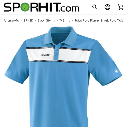
Anasayfa
ERKEK
Spor Giyim
T-Shirt
Jako Polo Player Erkek Polo Yaka T