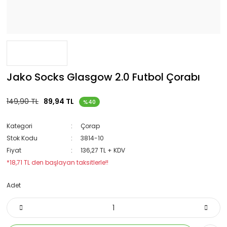
Jako Socks Glasgow 2.0 Futbol Çorabı
149,90 TL
89,94 TL
%40
Kategori
Çorap
Stok Kodu
3814-10
Fiyat
136,27 TL + KDV
*18,71 TL den başlayan taksitlerle!!
Adet