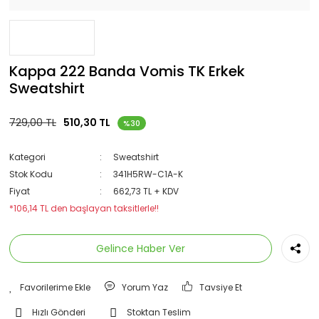
Kappa 222 Banda Vomis TK Erkek
Sweatshirt
729,00 TL
510,30 TL
%30
Kategori
Sweatshirt
Stok Kodu
341H5RW-C1A-K
Fiyat
662,73 TL + KDV
*106,14 TL den başlayan taksitlerle!!
Gelince Haber Ver
Yorum Yaz
Tavsiye Et
Hızlı Gönderi
Stoktan Teslim